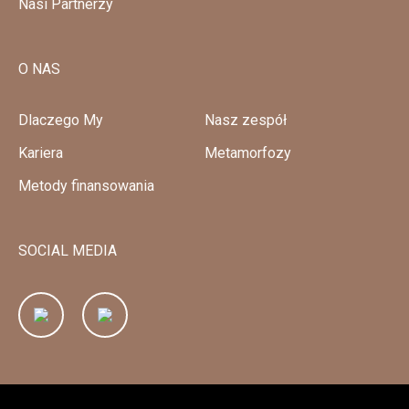
Nasi Partnerzy
O NAS
Dlaczego My
Nasz zespół
Kariera
Metamorfozy
Metody finansowania
SOCIAL MEDIA