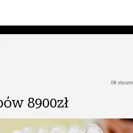
ł
08 styczni
bów 8900zł