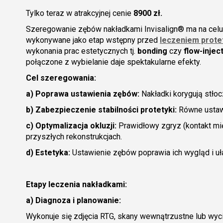
Tylko teraz w atrakcyjnej cenie
8900 zł.
Szeregowanie zębów nakładkami Invisalign® ma na cel
wykonywane jako etap wstępny przed
leczeniem prot
wykonania prac estetycznych tj.
bonding
czy
flow-injec
połączone z wybielanie daje spektakularne efekty.
Cel szeregowania:
a) Poprawa ustawienia zębów:
Nakładki korygują stłoc
b) Zabezpieczenie stabilności protetyki:
Równe ustawi
c) Optymalizacja okluzji:
Prawidłowy zgryz (kontakt mi
przyszłych rekonstrukcjach.
d) Estetyka:
Ustawienie zębów poprawia ich wygląd i uł
Etapy leczenia nakładkami:
a) Diagnoza i planowanie:
Wykonuje się zdjęcia RTG, skany wewnątrzustne lub wyci