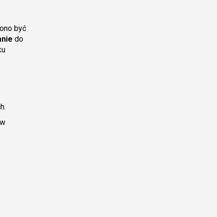
 ono być
nie
do
ku
h.
 w