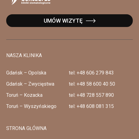
UMÓW WIZYTĘ
NASZA KLINIKA
Gdańsk – Opolska
tel: +48 606 279 843
Gdańsk – Zwycięstwa
tel: +48 58 600 40 50
Toruń – Kozacka
tel: +48 728 557 890
Toruń – Wyszyńskiego
tel: +48 608 081 315
STRONA GŁÓWNA