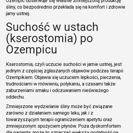
Ozempic obserwuje się właśnie zmniejszoną produkcję
śliny, co bezpośrednio przekłada się na komfort i zdrowie
jamy ustnej.
Suchość w ustach
(kserostomia) po
Ozempicu
Kserostomia, czyli uczucie suchości w jamie ustnej, jest
jednym z częściej zgłaszanych objawów podczas terapii
Ozempikiem. Objawia się uczuciem lepkości, pieczenia,
trudnościami w mówieniu, połykaniu, a czasami także
zaburzeniami smaku i odczuwaniem nieświeżego
oddechu.
Zmniejszone wydzielanie śliny może być związane
zarówno z działaniem samego leku, jak i z
towarzyszącym terapii ograniczeniem apetytu oraz
zmniejszonym spożyciem płynów. Poza dyskomfortem
dla pacjenta, może to oznaczać większą podatność na