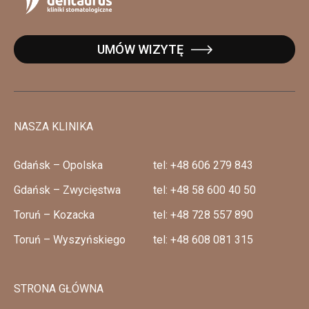
UMÓW WIZYTĘ
NASZA KLINIKA
Gdańsk – Opolska
tel: +48 606 279 843
Gdańsk – Zwycięstwa
tel: +48 58 600 40 50
Toruń – Kozacka
tel: +48 728 557 890
Toruń – Wyszyńskiego
tel: +48 608 081 315
STRONA GŁÓWNA