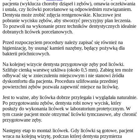
pacjenta (wyklucza choroby dziąseł i zębów), omawia oczekiwania
i ustala, czy licówki porcelanowe są odpowiednim rozwiązaniem.
Dentysta może zrobić zdjęcia rentgenowskie. Kluczowe jest
pobranie wycisku zębów, aby stworzyć precyzyjny plan leczenia.
To pozwoli na wykonanie przez techników dentystycznych idealnie
dobranych licówek porcelanowych.
Przed rozpoczęciem procedury należy zapisać się również na
higienizację, by usunąć kamień nazębny, będący pożywką dla
bakterii próchnicowych.
Na kolejnej wizycie dentysta przygotowuje zęby pod licówki.
Szlifuje cienką warstwę szkliwa (około 0,5 mm). Zabieg ten może
odbywać się w znieczuleniu miejscowym i nie stanowi źródła
dyskomfortu dla pacjenta. Procedura szlifowania przedniej
powierzchni zębów pozwala zapewnić miejsce na licówkę.
Jest to ważne, aby licówka dobrze przylegała i wyglądała naturalnie.
Po przygotowaniu zębów, dentysta robi nowy wycisk, który
posłuży do wykonania licówek w laboratorium protetycznym. W
tym czasie pacjent może otrzymać licówki tymczasowe, aby chronić
przygotowane zęby.
Następny etap to montaż licówek. Gdy licówki są gotowe, pacjent
wraca na kolejną wizytę, podczas której dentysta przymierza