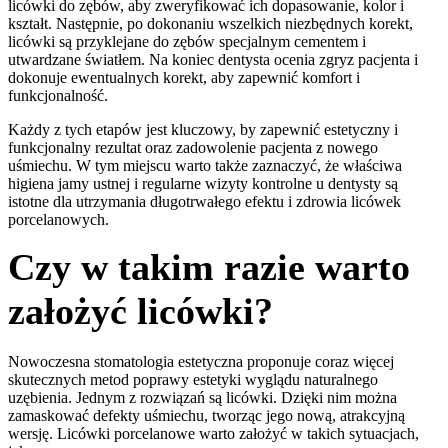
licówki do zębów, aby zweryfikować ich dopasowanie, kolor i
kształt. Następnie, po dokonaniu wszelkich niezbędnych korekt,
licówki są przyklejane do zębów specjalnym cementem i
utwardzane światłem. Na koniec dentysta ocenia zgryz pacjenta i
dokonuje ewentualnych korekt, aby zapewnić komfort i
funkcjonalność.
Każdy z tych etapów jest kluczowy, by zapewnić estetyczny i
funkcjonalny rezultat oraz zadowolenie pacjenta z nowego
uśmiechu. W tym miejscu warto także zaznaczyć, że właściwa
higiena jamy ustnej i regularne wizyty kontrolne u dentysty są
istotne dla utrzymania długotrwałego efektu i zdrowia licówek
porcelanowych.
Czy w takim razie warto
założyć licówki?
Nowoczesna stomatologia estetyczna proponuje coraz więcej
skutecznych metod poprawy estetyki wyglądu naturalnego
uzębienia. Jednym z rozwiązań są licówki. Dzięki nim można
zamaskować defekty uśmiechu, tworząc jego nową, atrakcyjną
wersję. Licówki porcelanowe warto założyć w takich sytuacjach,