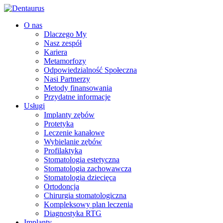
O nas
Dlaczego My
Nasz zespół
Kariera
Metamorfozy
Odpowiedzialność Społeczna
Nasi Partnerzy
Metody finansowania
Przydatne informacje
Usługi
Implanty zębów
Protetyka
Leczenie kanałowe
Wybielanie zębów
Profilaktyka
Stomatologia estetyczna
Stomatologia zachowawcza
Stomatologia dziecięca
Ortodoncja
Chirurgia stomatologiczna
Kompleksowy plan leczenia
Diagnostyka RTG
Implanty