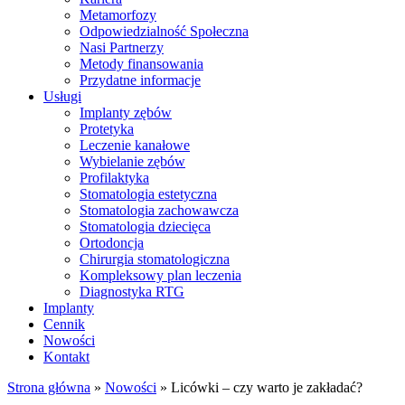
Metamorfozy
Odpowiedzialność Społeczna
Nasi Partnerzy
Metody finansowania
Przydatne informacje
Usługi
Implanty zębów
Protetyka
Leczenie kanałowe
Wybielanie zębów
Profilaktyka
Stomatologia estetyczna
Stomatologia zachowawcza
Stomatologia dziecięca
Ortodoncja
Chirurgia stomatologiczna
Kompleksowy plan leczenia
Diagnostyka RTG
Implanty
Cennik
Nowości
Kontakt
Strona główna
»
Nowości
»
Licówki – czy warto je zakładać?