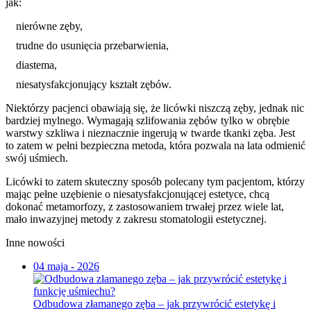
jak:
nierówne zęby,
trudne do usunięcia przebarwienia,
diastema,
niesatysfakcjonujący kształt zębów.
Niektórzy pacjenci obawiają się, że licówki niszczą zęby, jednak nic
bardziej mylnego. Wymagają szlifowania zębów tylko w obrębie
warstwy szkliwa i nieznacznie ingerują w twarde tkanki zęba. Jest
to zatem w pełni bezpieczna metoda, która pozwala na lata odmienić
swój uśmiech.
Licówki to zatem skuteczny sposób polecany tym pacjentom, którzy
mając pełne uzębienie o niesatysfakcjonującej estetyce, chcą
dokonać metamorfozy, z zastosowaniem trwałej przez wiele lat,
mało inwazyjnej metody z zakresu stomatologii estetycznej.
Inne nowości
04 maja - 2026
Odbudowa złamanego zęba – jak przywrócić estetykę i