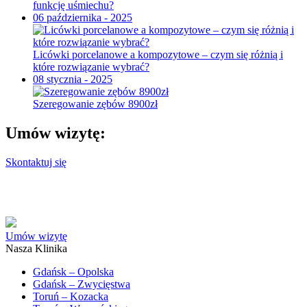
funkcję uśmiechu?
06 października - 2025
Licówki porcelanowe a kompozytowe – czym się różnią i
które rozwiązanie wybrać?
08 stycznia - 2025
Szeregowanie zębów 8900zł
Umów wizytę:
Skontaktuj się
Umów wizytę
Nasza Klinika
Gdańsk – Opolska
Gdańsk – Zwycięstwa
Toruń – Kozacka